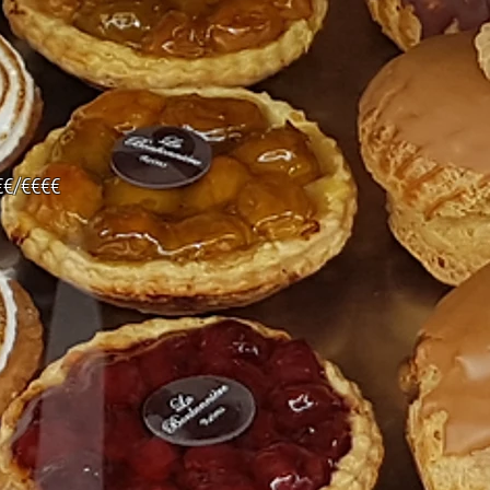
€€/
€€€€