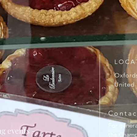
LOCA
Oxford
United
Contac
For genera
ng events -
the Champ