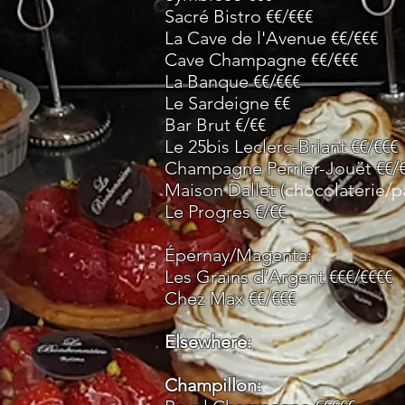
Sacré Bistro €€/€€€
La Cave de l'Avenue
€€/€€€
Cave Champagne €€/€€€
La Banque €€/€€€
Le Sardeigne €€
Bar Brut €/€€
Le 25bis Leclerc-Briant
€€/€€€
Champagne Perrier-Jouët €€/
Maison Dallet (
chocolaterie/p
Le Progres
€/€€
Épernay/Magenta:
Les Grains d’Argent €€€/€€€€
Chez Max €€/€€€
Elsewhere:
Champillon: