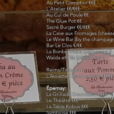
Au Petit Comptoir €€€
L'Atelier €€/€€€
Au Cul de Poule €€
The Glue Pot €€
Sacré Burger €€/€€€
La Cave aux Fromages (cheese
Le Wine Bar (by the champagn
Bar Le Clos €/€€
La Bonbonnière (pâtisserie) €
Waïda et Fils (pâtisserie) €
Reims/Tinqueux:
L’Assiette Champenoise €€€€€
Épernay:
La Grillade Gourmande €€€
Le Théâtre €€€
La Table Kobus €€€
Symbiose €€€