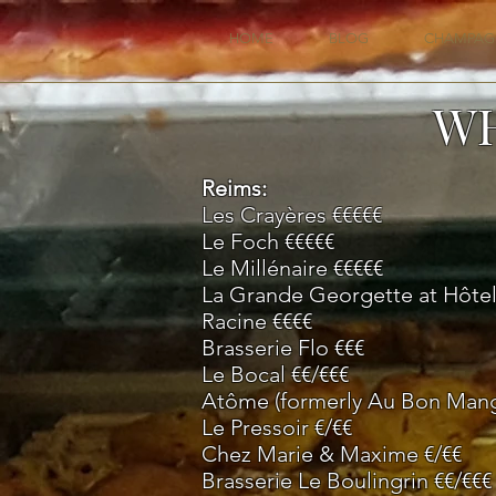
HOME
BLOG
CHAMPAG
WH
Reims:
Les Crayères €€€€€
Le Foch €€€€€
Le Millénaire €€€€€
La Grande Georgette at Hôtel
Racine €€€€
Brasserie Flo €€€
Le Bocal €€/€€€
Atôme (formerly Au Bon Mang
Le Pressoir
€/€€
Chez Marie & Maxime
€/€€
Brasserie Le Boulingrin €€/€€€