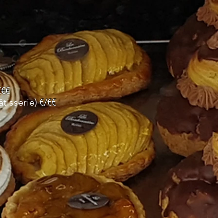
€€€
âtisserie)
€/€€