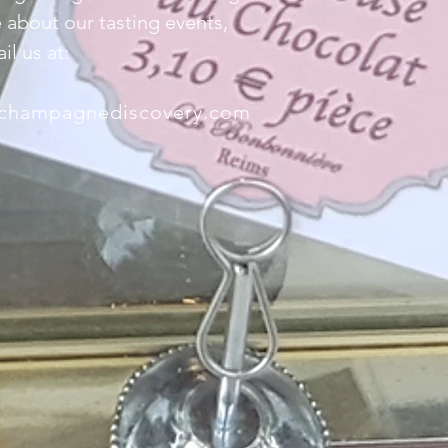
 about our tasting events,
il us at:
champagnediscovery.com