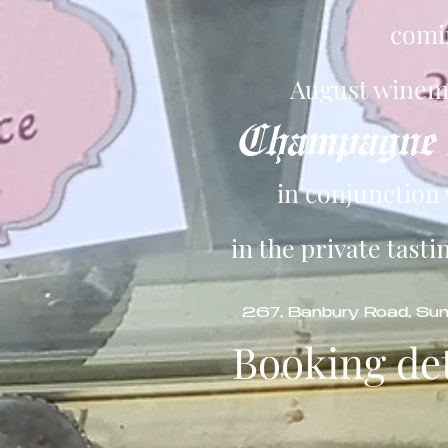
comin
August winem
Champagne A
in conjunction
in the private tast
267, Banbury Road, Su
Booking det