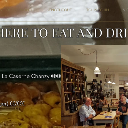
NE OF THE MONTH
ŒNOTHÈQUE
TCHIN TCHIN
VI
ERE TO EAT AND DR
 La Caserne Chanzy €€€€€
er) €€/€€€