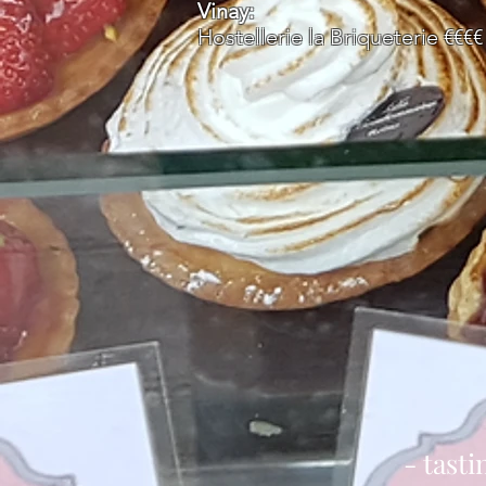
Vinay:
Hostellerie la Briqueterie €€€€
- tasti