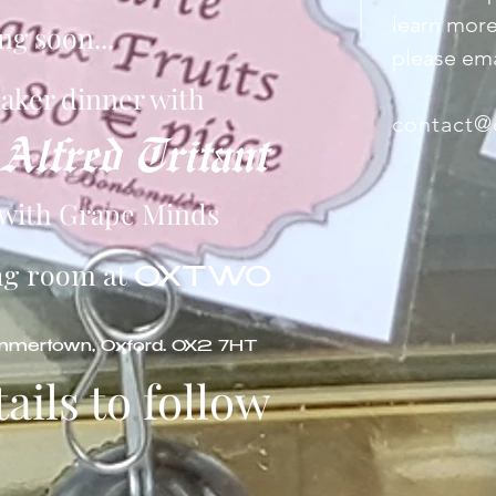
learn more
g soon...
please ema
aker dinner with
contact@
lfred Tritant
 with Grape Minds
ing room at
OXTWO
mmertown, Oxford. OX2 7HT
ails to follow