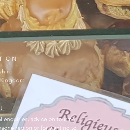
TION
shire
 Kingdom
t
l enquiries, advice on touring
agne region or for wanting to