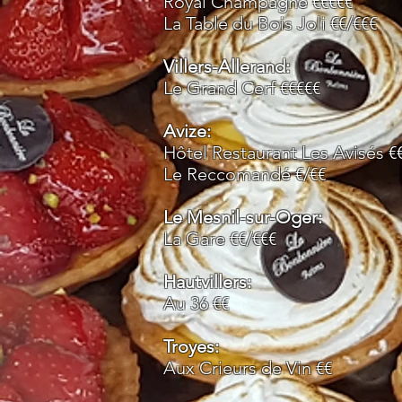
Royal Champagne €€€€€
La Table du Bois Joli €€/€€€
Villers-Allerand:
Le Grand Cerf
€€€€€
Avize:
Hôtel Restaurant Les Avisés €
Le Reccomandé
€/€€
Le Mesnil-sur-Oger:
La Gare €€/€€€
Hautvillers:
Au 36 €€
Troyes:
Aux Crieurs de Vin €€